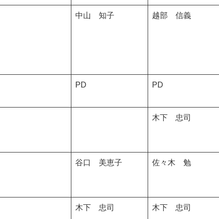
中山 知子
越部 信義
PD
PD
木下 忠司
谷口 美恵子
佐々木 勉
木下 忠司
木下 忠司