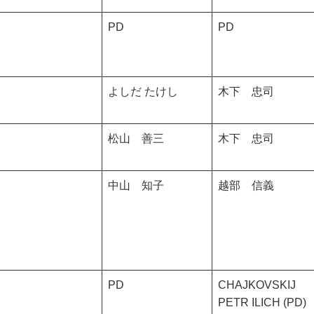
PD
PD
よしだ たけし
木下 忠司
松山 善三
木下 忠司
中山 知子
越部 信義
PD
CHAJKOVSKIJ
PETR ILICH (PD)