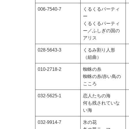
006-7540-7
くるくるパーティ
ー
くるくるパーティ
ー／ふしぎの国の
アリス
028-5643-3
くるみ割り人形
（組曲）
010-2718-2
蜘蛛の糸
蜘蛛の糸/赤い鳥の
こころ
032-5625-1
恋人たちの海
何も残されていな
い海
032-9914-7
氷の花