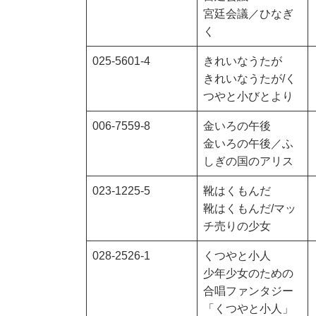
宮廷会議／ひなぎ
く
025-5601-4
きれいなうたが
きれいなうたが/く
つやと小びとより
006-7559-8
金いろの午後
金いろの午後／ふ
しぎの国のアリス
023-1225-5
靴はくもんだ
靴はくもんだ/マッ
チ売りの少女
028-2526-1
くつやと小人
少年少女のための
合唱ファンタジー
「くつやと小人」