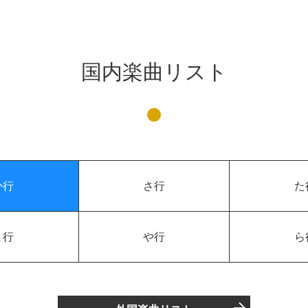
国内楽曲リスト
か行
さ行
た
ま行
や行
ら