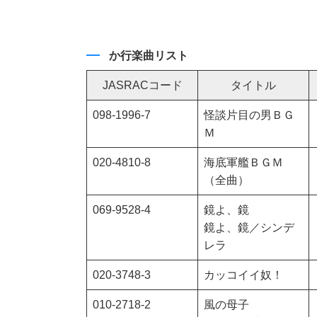
か行楽曲リスト
JASRACコード
タイトル
098-1996-7
怪談片目の男ＢＧ
Ｍ
020-4810-8
海底軍艦ＢＧＭ
（全曲）
069-9528-4
鏡よ、鏡
鏡よ、鏡／シンデ
レラ
020-3748-3
カッコイイ奴！
010-2718-2
風の母子