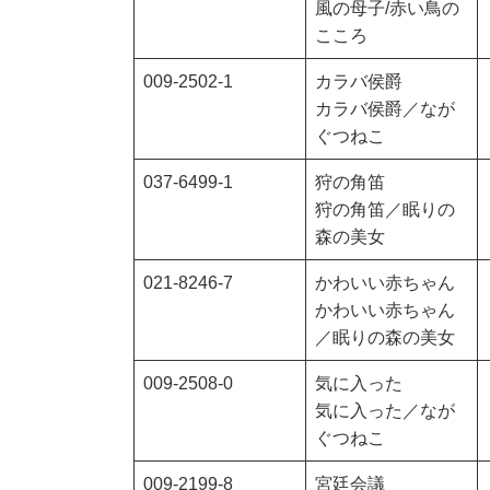
風の母子/赤い鳥の
こころ
009-2502-1
カラバ侯爵
カラバ侯爵／なが
ぐつねこ
037-6499-1
狩の角笛
狩の角笛／眠りの
森の美女
021-8246-7
かわいい赤ちゃん
かわいい赤ちゃん
／眠りの森の美女
009-2508-0
気に入った
気に入った／なが
ぐつねこ
009-2199-8
宮廷会議