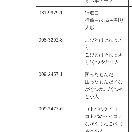
冬の華テーマ
031-9929-1
行進曲
行進曲/くるみ割り
人形
008-3292-8
こびとはそれっき
り
こびとはそれっき
り/くつやと小人
009-2457-1
困ったもんだ
困ったもんだ／な
がぐつねこ/くつや
と小人
009-2477-6
コトバのケイコ
コトバのケイコ／
ながぐつねこ/くつ
やと小人