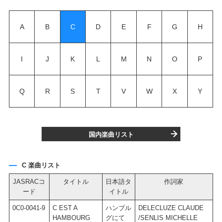
A
B
C
D
E
F
G
H
I
J
K
L
M
N
O
P
Q
R
S
T
V
W
X
Y
国内楽曲リスト
C 楽曲リスト
JASRACコ
タイトル
日本語タ
作詞家
ード
イトル
0C0-0041-9
C EST A
ハンブル
DELECLUZE CLAUDE
M
HAMBOURG
グにて
/SENLIS MICHELLE
M