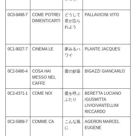
0C0-9498-7
COME POTREI
どうして
PALLAVICINI VITO
L
DIMENTICARTI
君が忘ら
れよう
0C1-9027-7
CINEMA LE
夢みるハ
PLANTE JACQUES
C
ワイ
0C2-0480-4
COSA HAI
愛の妙薬
BIGAZZI GIANCARLO
D
MESSO NEL
R
CAFFE
G
0C2-4371-1
COME NOI
愛を呼ぶ
BERETTA LUCIANO
B
ふたり
/GUSMITTA
/
LIVIO/VANTELLINI
L
RICCARDO
R
0C2-5989-7
COMME CA
こんな風
AGERON MARCEL
V
に
EUGENE
M
G