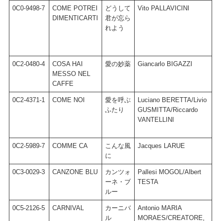
0C0-9498-7
COME POTREI
どうして
Vito PALLAVICINI
E
DIMENTICARTI
君が忘ら
れよう
0C2-0480-4
COSA HAI
愛の妙薬
Giancarlo BIGAZZI
G
MESSO NEL
A
CAFFE
T
0C2-4371-1
COME NOI
愛を呼ぶ
Luciano BERETTA/Livio
L
ふたり
GUSMITTA/Riccardo
B
VANTELLINI
G
V
0C2-5989-7
COMME CA
こんな風
Jacques LARUE
V
に
0C3-0029-3
CANZONE BLU
カンツォ
Pallesi MOGOL/Albert
V
ーネ・ブ
TESTA
ルー
0C5-2126-5
CARNIVAL
カーニバ
Antonio MARIA
L
ル
MORAES/CREATORE,