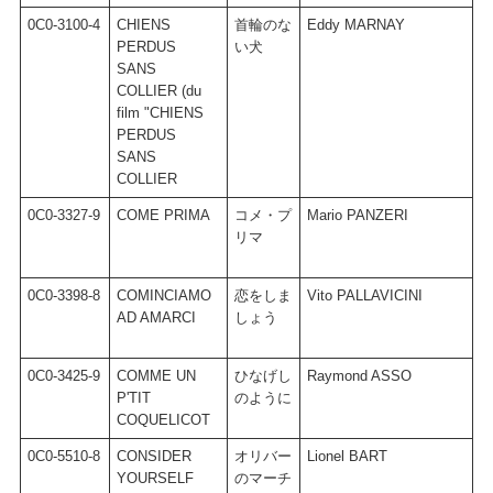
0C0-3100-4
CHIENS
首輪のな
Eddy MARNAY
P
PERDUS
い犬
SANS
COLLIER (du
film "CHIENS
PERDUS
SANS
COLLIER
0C0-3327-9
COME PRIMA
コメ・プ
Mario PANZERI
S
リマ
V
0C0-3398-8
COMINCIAMO
恋をしま
Vito PALLAVICINI
G
AD AMARCI
しょう
0C0-3425-9
COMME UN
ひなげし
Raymond ASSO
C
P'TIT
のように
COQUELICOT
0C0-5510-8
CONSIDER
オリバー
Lionel BART
L
YOURSELF
のマーチ