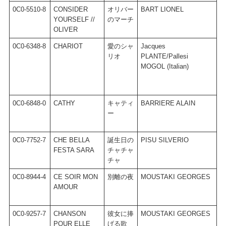
0C0-5510-8
CONSIDER
オリバー
BART LIONEL
B
YOURSELF //
のマーチ
OLIVER
0C0-6348-8
CHARIOT
愛のシャ
Jacques
M
リオ
PLANTE/Pallesi
J
MOGOL (Italian)
/
0C0-6848-0
CATHY
キャティ
BARRIERE ALAIN
B
ー
0C0-7752-7
CHE BELLA
誕生日の
PISU SILVERIO
W
FESTA SARA
チャチャ
G
チャ
0C0-8944-4
CE SOIR MON
別離の夜
MOUSTAKI GEORGES
M
AMOUR
G
0C0-9257-7
CHANSON
彼女に捧
MOUSTAKI GEORGES
M
POUR ELLE
げる歌
G