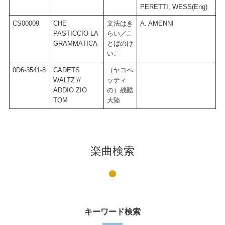
PERETTI, WESS(Eng)
CS00009
CHE
文法はき
A. AMENNI
M
PASTICCIO LA
らい／こ
GRAMMATICA
とばのけ
いこ
0D6-3541-8
CADETS
（ヤコペ
R
WALTZ //
ッティ
ADDIO ZIO
の）残酷
TOM
大陸
楽曲検索
キーワード検索