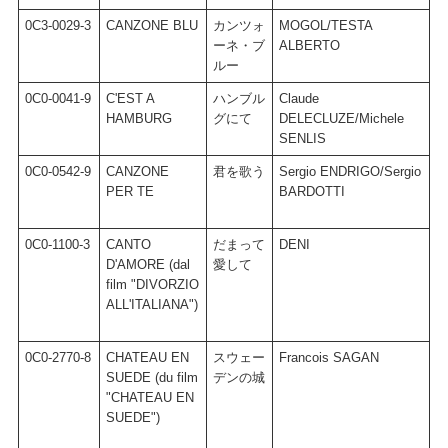
0C3-0029-3
CANZONE BLU
カンツォ
MOGOL/TESTA
R
ーネ・ブ
ALBERTO
ルー
0C0-0041-9
C'EST A
ハンブル
Claude
M
HAMBURG
グにて
DELECLUZE/Michele
SENLIS
0C0-0542-9
CANZONE
君を歌う
Sergio ENDRIGO/Sergio
S
PER TE
BARDOTTI
0C0-1100-3
CANTO
だまって
DENI
C
D'AMORE (dal
愛して
film "DIVORZIO
ALL'ITALIANA")
0C0-2770-8
CHATEAU EN
スウェー
Francois SAGAN
R
SUEDE (du film
デンの城
S
"CHATEAU EN
SUEDE")