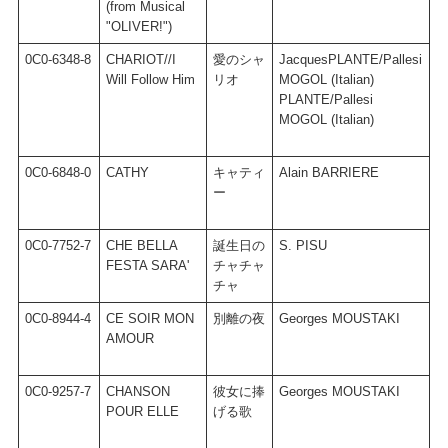
(from Musical
"OLIVER!")
0C0-6348-8
CHARIOT//I
愛のシャ
JacquesPLANTE/Pallesi
J
Will Follow Him
リオ
MOGOL (Italian)
R
PLANTE/Pallesi
MOGOL (Italian)
0C0-6848-0
CATHY
キャティ
Alain BARRIERE
A
ー
0C0-7752-7
CHE BELLA
誕生日の
S. PISU
G
FESTA SARA'
チャチャ
チャ
0C0-8944-4
CE SOIR MON
別離の夜
Georges MOUSTAKI
G
AMOUR
0C0-9257-7
CHANSON
彼女に捧
Georges MOUSTAKI
G
POUR ELLE
げる歌