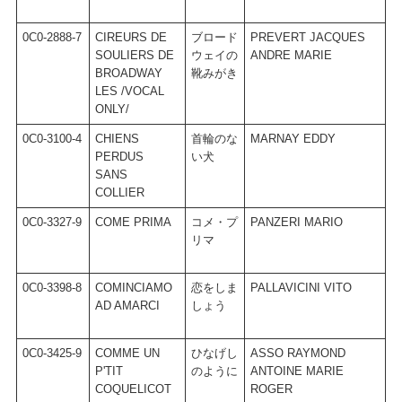
0C0-2888-7
CIREURS DE
ブロード
PREVERT JACQUES
C
SOULIERS DE
ウェイの
ANDRE MARIE
（
BROADWAY
靴みがき
LES /VOCAL
ONLY/
0C0-3100-4
CHIENS
首輪のな
MARNAY EDDY
M
PERDUS
い犬
M
SANS
COLLIER
0C0-3327-9
COME PRIMA
コメ・プ
PANZERI MARIO
T
リマ
/
E
0C0-3398-8
COMINCIAMO
恋をしま
PALLAVICINI VITO
M
AD AMARCI
しょう
0C0-3425-9
COMME UN
ひなげし
ASSO RAYMOND
V
P'TIT
のように
ANTOINE MARIE
COQUELICOT
ROGER