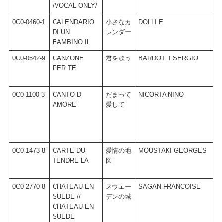
/VOCAL ONLY/
A
0C0-0460-1
CALENDARIO
小さなカ
DOLLI E
C
DI UN
レンダー
/
BAMBINO IL
0C0-0542-9
CANZONE
君を歌う
BARDOTTI SERGIO
E
PER TE
0C0-1100-3
CANTO D
だまって
NICORTA NINO
R
AMORE
愛して
C
0C0-1473-8
CARTE DU
愛情の地
MOUSTAKI GEORGES
M
TENDRE LA
図
G
0C0-2770-8
CHATEAU EN
スウェー
SAGAN FRANCOISE
S
SUEDE //
デンの城
R
CHATEAU EN
SUEDE